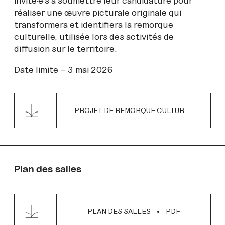
invité·e·s à soumettre leur candidature pour
réaliser une œuvre picturale originale qui
transformera et identifiera la remorque
culturelle, utilisée lors des activités de
diffusion sur le territoire.
Date limite – 3 mai 2026
PROJET DE REMORQUE CULTURELLE
P
Plan des salles
PLAN DES SALLES
PDF