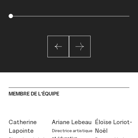
2001
2021
2017
MEMBRE DE L’ÉQUIPE
Catherine
Ariane Lebeau
Éloïse Loriot-
Lapointe
Noël
Directrice artistique
et éducative