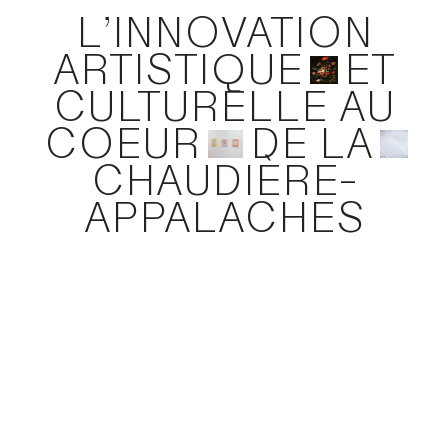
L’INNOVATION
ARTISTIQUE
ET
CULTURELLE AU
COEUR
DE LA
CHAUDIÈRE-
APPALACHES