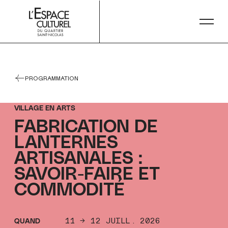
string(5) "16H00"
PROGRAMMATION
VILLAGE EN ARTS
FABRICATION DE
FABRICATION DE
LANTERNES
LANTERNES
ARTISANALES :
ARTISANALES :
SAVOIR-FAIRE ET
SAVOIR-FAIRE ET
COMMODITÉ
COMMODITÉ
11 → 12 JUILL. 2026
QUAND