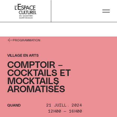
string(5) "16H00"
PROGRAMMATION
VILLAGE EN ARTS
COMPTOIR –
COMPTOIR –
COCKTAILS ET
COCKTAILS ET
MOCKTAILS
MOCKTAILS
AROMATISÉS
AROMATISÉS
21 JUILL. 2024
QUAND
12H00 — 16H00