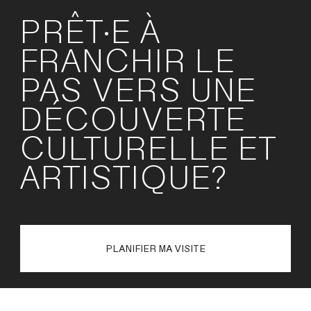
PRÊT·E À
FRANCHIR LE
PAS VERS UNE
DÉCOUVERTE
CULTURELLE ET
ARTISTIQUE?
PLANIFIER MA VISITE