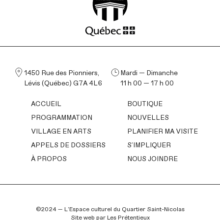
adolescent.e.s de différentes écoles
au Québec et à Terre-Neuve et elle a
assisté des artistes comme Ilana
Pichon et Marie-Fauve Bélanger.
1450 Rue des Pionniers,
Mardi — Dimanche
Lévis (Québec) G7A 4L6
11 h 00 — 17 h 00
ACCUEIL
BOUTIQUE
PROGRAMMATION
NOUVELLES
VILLAGE EN ARTS
PLANIFIER MA VISITE
APPELS DE DOSSIERS
S’IMPLIQUER
À PROPOS
NOUS JOINDRE
©2024 — L’Espace culturel du Quartier Saint-Nicolas
Site web par
Les Prétentieux