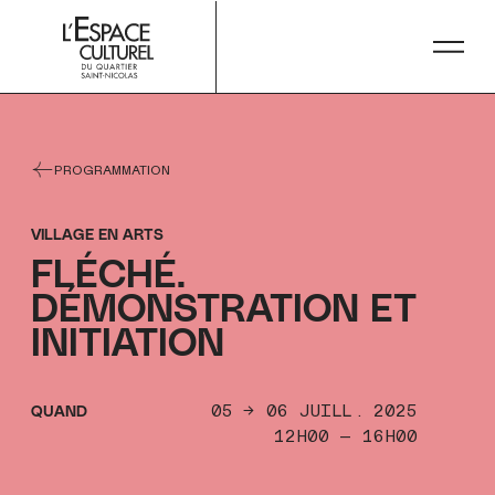
string(5) "16H00"
PROGRAMMATION
VILLAGE EN ARTS
FLÉCHÉ.
FLÉCHÉ.
DÉMONSTRATION ET
DÉMONSTRATION ET
INITIATION
INITIATION
05 → 06 JUILL. 2025
QUAND
12H00 — 16H00