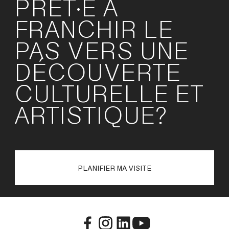
PRÊT·E À
FRANCHIR LE
PAS VERS UNE
DÉCOUVERTE
CULTURELLE ET
ARTISTIQUE?
PLANIFIER MA VISITE