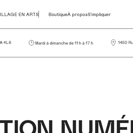
ILLAGE EN ARTS
Boutique
À propos
S’impliquer
4L6
1450 Rue d
Mardi à dimanche de 11 h à 17 h
TION NUMÉ
TION NUMÉ