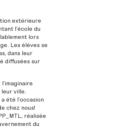
tion extérieure
tant l’école du
alablement lors
rge. Les élèves se
as, dans leur
é diffusées sur
l’imaginaire
leur ville.
 a été l’occasion
de chez nous!
APP_MTL, réalisée
gouvernement du