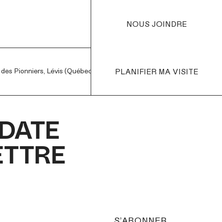
NOUS JOINDRE
es Pionniers,
Lévis (Québec) G7A 4L6
PLANIFIER MA VISITE
PLANIFIER MA VISITE
PLANIFIER MA VISITE
P
Mardi à dimanche de
DATE
ETTRE