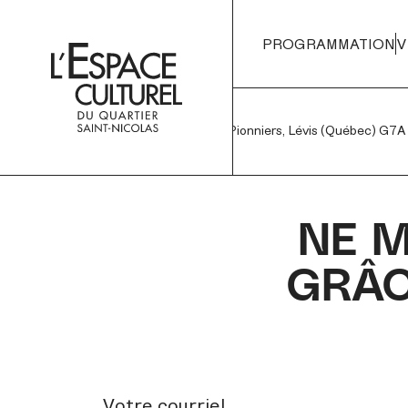
PROGRAMMATION
V
1450 Rue des Pionniers,
Lévis (Québec) G7A 
NE 
GRÂC